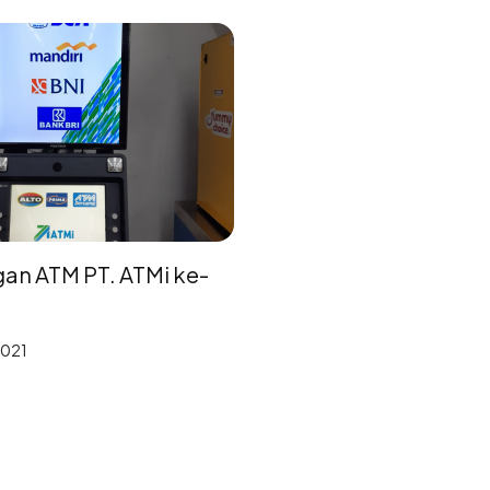
n ATM PT. ATMi ke-
2021