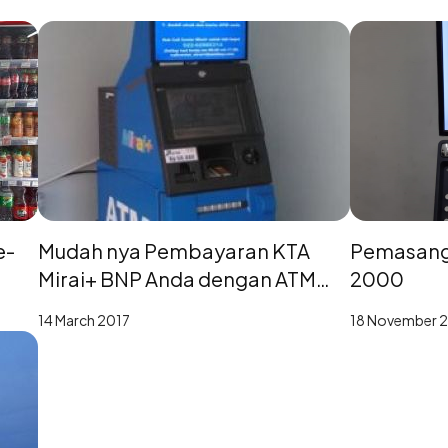
e-
Mudah nya Pembayaran KTA
Pemasanga
Mirai+ BNP Anda dengan ATM
2000
BNP KTA yang disediakan oleh
14 March 2017
18 November 
ATMi