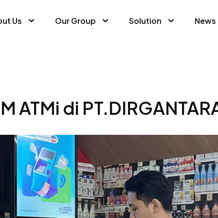
ut Us
Our Group
Solution
News
M ATMi di PT.DIRGANTA