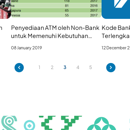
n
Penyediaan ATM oleh Non-Bank
Kode Bank
untuk Memenuhi Kebutuhan
Terlengka
Akses Layanan Keuangan bagi
08 January 2019
12 December 
Masyarakat
1
2
3
4
5