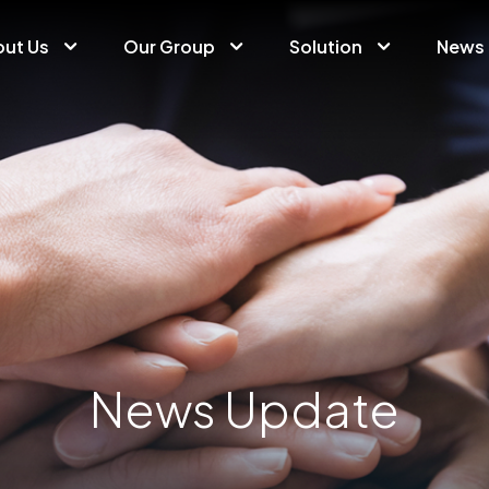
ut Us
Our Group
Solution
News
News Update