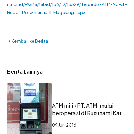
nu.or.id/Warta/tabid/156/ID/13329/Tersedia-ATM-NU-di-
Buper-Perwimanas-II-Magelang.aspx
Kembali ke Berita
Berita Lainnya
ATM milik PT. ATMi mulai
beroperasi di Rusunami Karet
Tengsin 1
09 Juni 2016